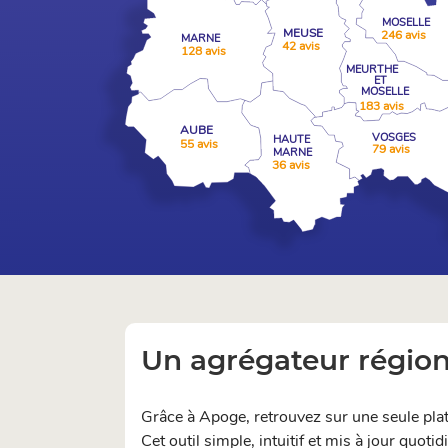
MOSELLE
MEUSE
246 avis
MARNE
42 avis
128 avis
MEURTHE
ET
MOSELLE
183 avis
AUBE
VOSGES
HAUTE
55 avis
79 avis
MARNE
36 avis
Un agrégateur régiona
Grâce à Apoge, retrouvez sur une seule pla
Cet outil simple, intuitif et mis à jour quot