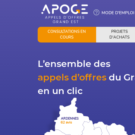
help_outline
MODE D'EMPLOI
CONSULTATIONS EN
PROJETS
COURS
D'ACHATS
L’ensemble des
appels d’offres
du Gr
en un clic
ARDENNES
62 avis